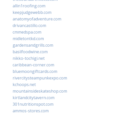
allin1roofing.com
keepjudgewebb.com
anatomyofadventure.com
drivancastillo.com
cmmedspa.com
midletontkd.com
gardensandgrills.com
basilfoodwine.com
nikko-tochigi.net
caribbean-corner.com
bluemoongiftcards.com
rivercitysteampunkexpo.com
kchoops.net
mountainsideskateshop.com
kirtlandcitytavern.com
301nutritionspot.com
ammos-stores.com