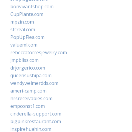
bonvivantshop.com
CupPlante.com
mpzin.com
stcreal.com
PopUpFlea.com
valueml.com
rebeccatorresjewelry.com
jmpbliss.com
drjorgerico.com
queensushipa.com
wendyweimerdds.com
ameri-camp.com
hrsreceivables.com
empconst1.com
cinderella-support.com
bigpinkrestaurant.com
inspirehuahin.com