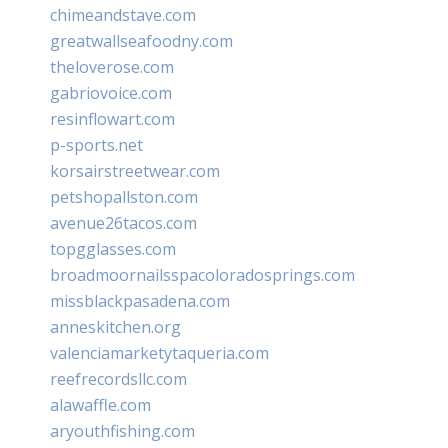
chimeandstave.com
greatwallseafoodny.com
theloverose.com
gabriovoice.com
resinflowart.com
p-sports.net
korsairstreetwear.com
petshopallston.com
avenue26tacos.com
topgglasses.com
broadmoornailsspacoloradosprings.com
missblackpasadena.com
anneskitchen.org
valenciamarketytaqueria.com
reefrecordsllc.com
alawaffle.com
aryouthfishing.com