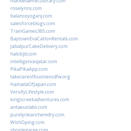
mandelaeffectlibrary.com
roselynns.com
balanceyoganj.com
salesforceblogs.com
TrainGames365.com
BaytownEvaCationRentals.com
JabalpurCakeDelivery.com
halobjd.com
intelligenceqatar.com
PikaPikaApp.com
takecareofbusinessdfw.org
HamadaOfJapan.com
VersifyLifestyle.com
kingscreekadventures.com
antaeuslabs.com
purelycleanchemdry.com
WishOping.com
shoplegacee.com