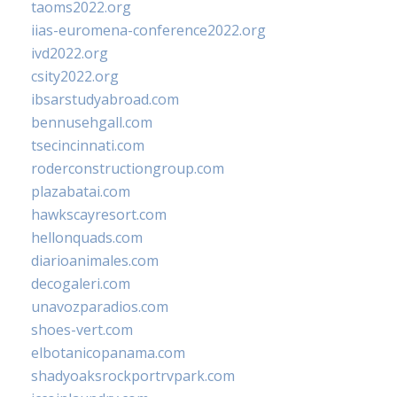
taoms2022.org
iias-euromena-conference2022.org
ivd2022.org
csity2022.org
ibsarstudyabroad.com
bennusehgall.com
tsecincinnati.com
roderconstructiongroup.com
plazabatai.com
hawkscayresort.com
hellonquads.com
diarioanimales.com
decogaleri.com
unavozparadios.com
shoes-vert.com
elbotanicopanama.com
shadyoaksrockportrvpark.com