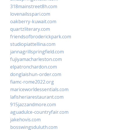
318mainstreet8h.com
lovenailsspari.com
oakberry-kuwait.com
quartzliterary.com
friendsofbroderickpark.com
studiopiattellina.com
jannagrillspringfield.com
fujiyamacharleston.com
elpatronchardon.com
donglaishun-order.com
fiamc-rome2022.org
mariceworldessentials.com
lafisheriarestaurant.com
915jazzandmore.com
aguadulce-countryfair.com
jakehovis.com
bosswingsduluth.com