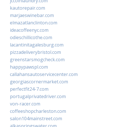
jccoinlaundry.com
kautorepair.com
marjaeswinebar.com
elmazatlanclinton.com
ideacoffeenyc.com
odieschillicothe.com
lacantinitagalesburg.com
pizzadeliverybristol.com
greenstarsmogcheck.com
happypawspl.com
callahansautoservicecenter.com
georgiascornermarket.com
perfectfit24-7.com
portugalprivatedriver.com
von-racer.com
coffeeshopcharleston.com
salon104mainstreet.com
alkaspringswater.com