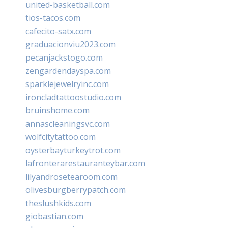
united-basketball.com
tios-tacos.com
cafecito-satx.com
graduacionviu2023.com
pecanjackstogo.com
zengardendayspa.com
sparklejewelryinc.com
ironcladtattoostudio.com
bruinshome.com
annascleaningsvc.com
wolfcitytattoo.com
oysterbayturkeytrot.com
lafronterarestauranteybar.com
lilyandrosetearoom.com
olivesburgberrypatch.com
theslushkids.com
giobastian.com