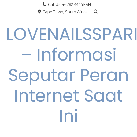
Skip
Call Us: +2782 444 YEAH
to
Cape Town, South Africa
content
LOVENAILSSPAR
– Informasi
Seputar Peran
Internet Saat
Ini