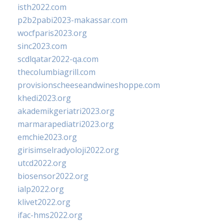
isth2022.com
p2b2pabi2023-makassar.com
wocfparis2023.org
sinc2023.com
scdlqatar2022-qa.com
thecolumbiagrill.com
provisionscheeseandwineshoppe.com
khedi2023.org
akademikgeriatri2023.org
marmarapediatri2023.org
emchie2023.org
girisimselradyoloji2022.org
utcd2022.org
biosensor2022.org
ialp2022.org
klivet2022.org
ifac-hms2022.org