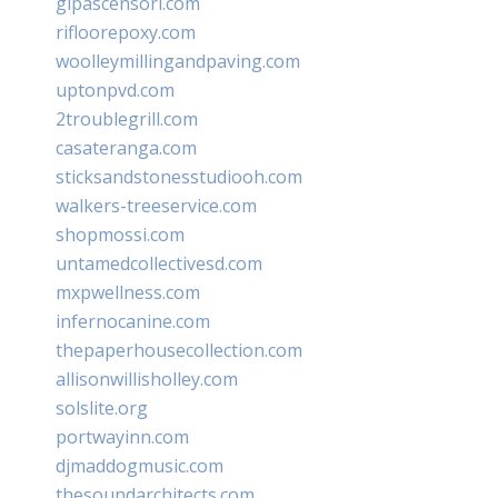
glpascensori.com
rifloorepoxy.com
woolleymillingandpaving.com
uptonpvd.com
2troublegrill.com
casateranga.com
sticksandstonesstudiooh.com
walkers-treeservice.com
shopmossi.com
untamedcollectivesd.com
mxpwellness.com
infernocanine.com
thepaperhousecollection.com
allisonwillisholley.com
solslite.org
portwayinn.com
djmaddogmusic.com
thesoundarchitects.com