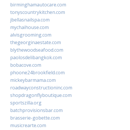
birminghamautocare.com
tonyscountrykitchen.com
jbellasnailspa.com
mychaihouse.com
alvisgrooming.com
thegeorginaestate.com
blythewoodseafood.com
paolosdelibangkok.com
bobacove.com
phoone24brookfield.com
mickeybarmama.com
roadwayconstructioninc.com
shopdragonflyboutique.com
sportszilla.org
batchprovisionsbar.com
brasserie-gobette.com
musicrearte.com