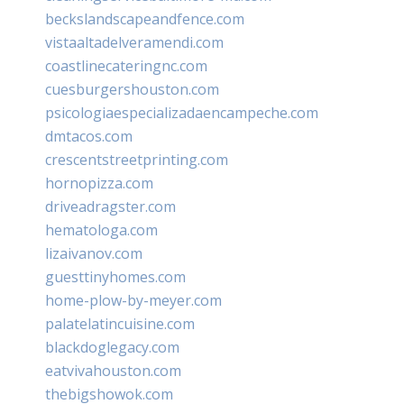
beckslandscapeandfence.com
vistaaltadelveramendi.com
coastlinecateringnc.com
cuesburgershouston.com
psicologiaespecializadaencampeche.com
dmtacos.com
crescentstreetprinting.com
hornopizza.com
driveadragster.com
hematologa.com
lizaivanov.com
guesttinyhomes.com
home-plow-by-meyer.com
palatelatincuisine.com
blackdoglegacy.com
eatvivahouston.com
thebigshowok.com