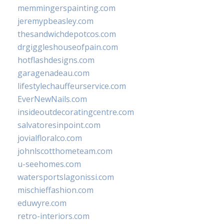
memmingerspainting.com
jeremypbeasley.com
thesandwichdepotcos.com
drgiggleshouseofpain.com
hotflashdesigns.com
garagenadeau.com
lifestylechauffeurservice.com
EverNewNails.com
insideoutdecoratingcentre.com
salvatoresinpoint.com
jovialfloralco.com
johnlscotthometeam.com
u-seehomes.com
watersportslagonissi.com
mischieffashion.com
eduwyre.com
retro-interiors.com