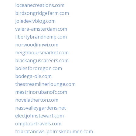
loceanecreations.com
birdsongridgefarm.com
joiedevivblog.com
valera-amsterdam.com
libertybrandhemp.com
norwoodinnwi.com
neighboursmarket.com
blackanguscareers.com
bolesfororegon.com
bodega-ole.com
thestreamlinerlounge.com
mestrinorubanofc.com
novelatherton.com
nassvalleygardens.net
electjohnstewart.com
omptourtravels.com
tribratanews-polreskebumen.com