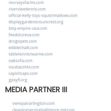
morseysfarms.com
riverviewtennis.com
official-kelly-toys-squishmallows.com
displaygardenonsuncrest.org
bbq-empire-usa.com
feedstoreva.com
drogopets.com
ediblechalk.com
tabletennisnearme.com
oaksofa.com
soultacohtx.com
capishcaps.com
gpsyfl.org
MEDIA PARTNER III
vwrepairarlington.com
cleaningservicebaltimore-md.com