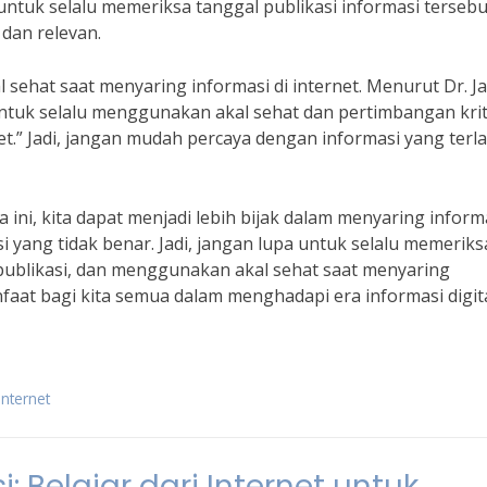
 untuk selalu memeriksa tanggal publikasi informasi tersebu
dan relevan.
sehat saat menyaring informasi di internet. Menurut Dr. J
untuk selalu menggunakan akal sehat dan pertimbangan krit
net.” Jadi, jangan mudah percaya dengan informasi yang terla
ni, kita dapat menjadi lebih bijak dalam menyaring informa
 yang tidak benar. Jadi, jangan lupa untuk selalu memeriks
 publikasi, dan menggunakan akal sehat saat menyaring
anfaat bagi kita semua dalam menghadapi era informasi digit
internet
 Belajar dari Internet untuk