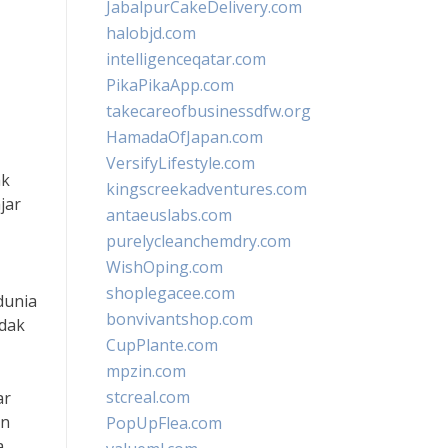
JabalpurCakeDelivery.com
halobjd.com
intelligenceqatar.com
PikaPikaApp.com
takecareofbusinessdfw.org
HamadaOfJapan.com
VersifyLifestyle.com
ak
kingscreekadventures.com
jar
antaeuslabs.com
purelycleanchemdry.com
WishOping.com
shoplegacee.com
dunia
bonvivantshop.com
idak
CupPlante.com
mpzin.com
stcreal.com
ar
an
PopUpFlea.com
.