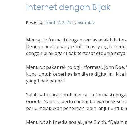
Internet dengan Bijak
Posted on
March 2, 2025
by
adminlov
Mencari informasi dengan cerdas adalah keteram
Dengan begitu banyak informasi yang tersedia
dengan bijak agar tidak tersesat di dunia maya.
Menurut pakar teknologi informasi, John Doe
kunci untuk keberhasilan di era digital ini. Ki
yang tidak benar.”
Salah satu cara untuk mencari informasi deng
Google. Namun, perlu diingat bahwa tidak semu
perlu melakukan penelitian lebih lanjut untuk
Menurut ahli media sosial, Jane Smith, “Dalam 