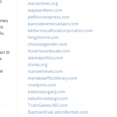
t
marianlives.org
waywardtees.com
pidfloorsexpress.com
ames
bancodevenezuelaen.com
is
bettermoodfoodcorporation.com
lu
hingstonnt.com
chooseagender.com
hoverboardssale.com
si di
alaskapolitics.com
a
stsmp.org
al
manoelneves.com
mandelaeffectlibrary.com
roselynns.com
balanceyoganj.com
salesforceblogs.com
TrainGames365.com
BaytownEvaCationRentals.com