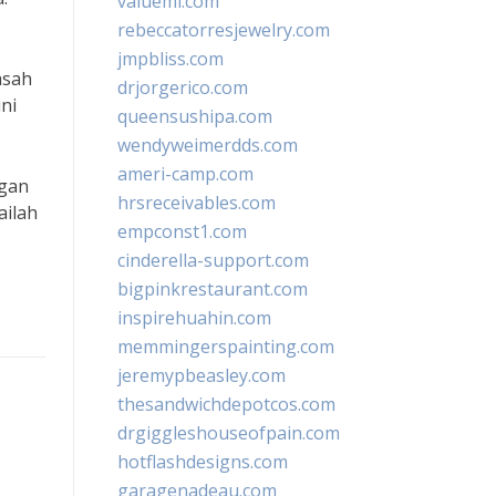
valueml.com
rebeccatorresjewelry.com
jmpbliss.com
asah
drjorgerico.com
ni
queensushipa.com
wendyweimerdds.com
ameri-camp.com
ngan
hrsreceivables.com
ailah
empconst1.com
cinderella-support.com
bigpinkrestaurant.com
inspirehuahin.com
memmingerspainting.com
jeremypbeasley.com
thesandwichdepotcos.com
drgiggleshouseofpain.com
hotflashdesigns.com
garagenadeau.com