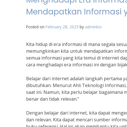
Mendapatkan Informasi 
Posted on
February 28, 2025
by
adminlov
Kita hidup di era informasi di mana segala sesu
memungkinkan kita untuk mendapatkan informa
semua informasi yang kita temui di internet dap
cara menghadapi era informasi ini dengan bijak
Belajar dari internet adalah langkah pertama 
dibutuhkan. Menurut Ahli Teknologi Informasi, 
saat ini. Namun, kita perlu belajar bagaimana 
benar dan tidak relevan.”
Dengan belajar dari internet, kita dapat me
dan relevan. Kita dapat mencari sumber informas
buku referensi. Hal ini akan membantu kita un