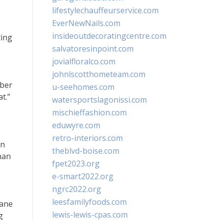
lifestylechauffeurservice.com
EverNewNails.com
insideoutdecoratingcentre.com
ting
salvatoresinpoint.com
jovialfloralco.com
johnlscotthometeam.com
mber
u-seehomes.com
t.”
watersportslagonissi.com
mischieffashion.com
eduwyre.com
retro-interiors.com
an
theblvd-boise.com
han
fpet2023.org
e-smart2022.org
ngrc2022.org
leesfamilyfoods.com
Jane
lewis-lewis-cpas.com
g