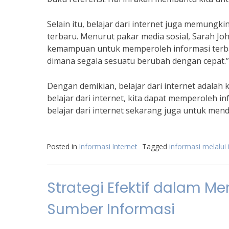
Selain itu, belajar dari internet juga memung
terbaru. Menurut pakar media sosial, Sarah Joh
kemampuan untuk memperoleh informasi terbaru d
dimana segala sesuatu berubah dengan cepat.”
Dengan demikian, belajar dari internet adalah
belajar dari internet, kita dapat memperoleh in
belajar dari internet sekarang juga untuk men
Posted in
Informasi Internet
Tagged
informasi melalui 
Strategi Efektif dalam M
Sumber Informasi