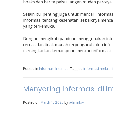
hoaks dan berita palsu. Jangan mudah percaya 
Selain itu, penting juga untuk mencari informas
informasi tentang kesehatan, sebaiknya mencar
yang terkemuka.
Dengan mengikuti panduan menggunakan inter
cerdas dan tidak mudah terpengaruh oleh inform
meningkatkan kemampuan mencari informasi deng
Posted in
Informasi Internet
Tagged
informasi melalui 
Menyaring Informasi di In
Posted on
March 1, 2025
by
adminlov