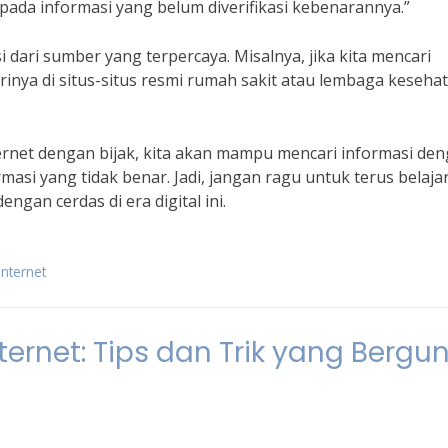
pada informasi yang belum diverifikasi kebenarannya.”
i dari sumber yang terpercaya. Misalnya, jika kita mencari
inya di situs-situs resmi rumah sakit atau lembaga keseha
net dengan bijak, kita akan mampu mencari informasi de
asi yang tidak benar. Jadi, jangan ragu untuk terus belaja
an cerdas di era digital ini.
internet
ternet: Tips dan Trik yang Bergu