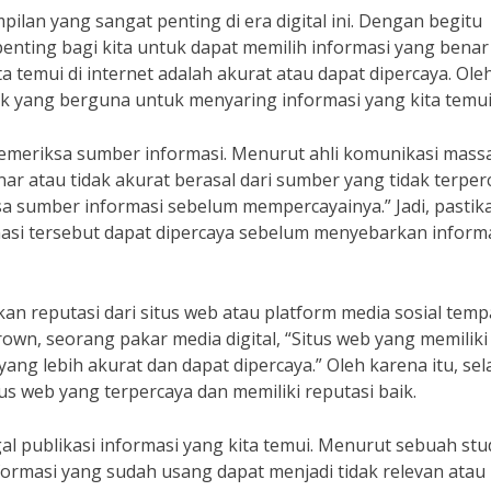
pilan yang sangat penting di era digital ini. Dengan begitu
penting bagi kita untuk dapat memilih informasi yang benar
a temui di internet adalah akurat atau dapat dipercaya. Ole
rik yang berguna untuk menyaring informasi yang kita temui
emeriksa sumber informasi. Menurut ahli komunikasi massa
nar atau tidak akurat berasal dari sumber yang tidak terper
sa sumber informasi sebelum mempercayainya.” Jadi, pastik
asi tersebut dapat dipercaya sebelum menyebarkan inform
an reputasi dari situs web atau platform media sosial temp
wn, seorang pakar media digital, “Situs web yang memiliki
ang lebih akurat dan dapat dipercaya.” Oleh karena itu, sel
us web yang terpercaya dan memiliki reputasi baik.
al publikasi informasi yang kita temui. Menurut sebuah stu
informasi yang sudah usang dapat menjadi tidak relevan atau